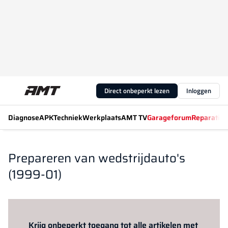
Direct onbeperkt lezen
Inloggen
Diagnose
APK
Techniek
Werkplaats
AMT TV
Garageforum
Reparatiew
Prepareren van wedstrijdauto's
(1999-01)
Log in
om dit artikel te lezen.
Krijg onbeperkt toegang tot alle artikelen met