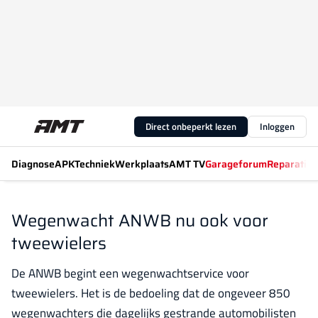
Direct onbeperkt lezen
Inloggen
Diagnose
APK
Techniek
Werkplaats
AMT TV
Garageforum
Reparatiew
Wegenwacht ANWB nu ook voor
tweewielers
De ANWB begint een wegenwachtservice voor
tweewielers. Het is de bedoeling dat de ongeveer 850
wegenwachters die dagelijks gestrande automobilisten