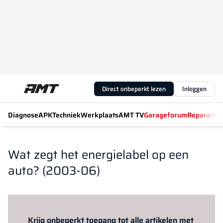
Direct onbeperkt lezen
Inloggen
Diagnose
APK
Techniek
Werkplaats
AMT TV
Garageforum
Reparatiew
Wat zegt het energielabel op een
auto? (2003-06)
Log in
om dit artikel te lezen.
Krijg onbeperkt toegang tot alle artikelen met