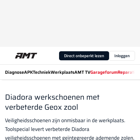
Direct onbeperkt lezen
Inloggen
Diagnose
APK
Techniek
Werkplaats
AMT TV
Garageforum
Reparatiew
Diadora werkschoenen met
verbeterde Geox zool
Veiligheidsschoenen zijn onmisbaar in de werkplaats.
Toolspecial levert verbeterde Diadora
veiligheidsschoenen met geïntegreerde ademende zolen.