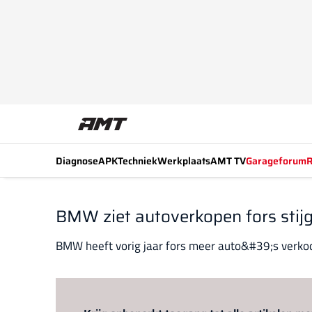
Diagnose
APK
Techniek
Werkplaats
AMT TV
Garageforum
R
BMW ziet autoverkopen fors stij
BMW heeft vorig jaar fors meer auto&#39;s verkocht