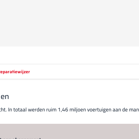
eparatiewijzer
gen
. In totaal werden ruim 1,46 miljoen voertuigen aan de man g
Log in
om dit artikel te lezen.