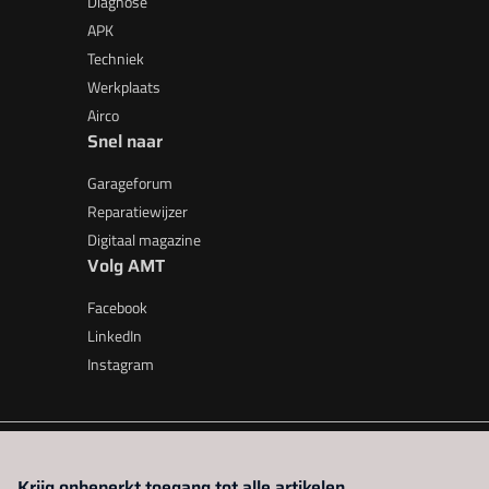
Diagnose
APK
Techniek
Werkplaats
Airco
Snel naar
Garageforum
Reparatiewijzer
Digitaal magazine
Volg AMT
Facebook
LinkedIn
Instagram
AMT is onderdeel van VMN media. Lees in
ons manifest
waar V
Krijg onbeperkt toegang tot alle artikelen.
beleid
|
Privacy instellingen