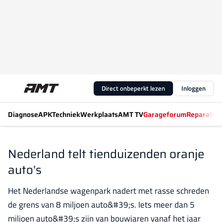
Direct onbeperkt lezen
Inloggen
Diagnose
APK
Techniek
Werkplaats
AMT TV
Garageforum
Reparatiew
Nederland telt tienduizenden oranje
auto's
Het Nederlandse wagenpark nadert met rasse schreden
de grens van 8 miljoen auto&#39;s. Iets meer dan 5
miljoen auto&#39;s zijn van bouwjaren vanaf het jaar