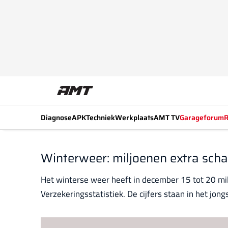
Diagnose
APK
Techniek
Werkplaats
AMT TV
Garageforum
R
Winterweer: miljoenen extra scha
Het winterse weer heeft in december 15 tot 20 mil
Verzekeringsstatistiek. De cijfers staan in het jo