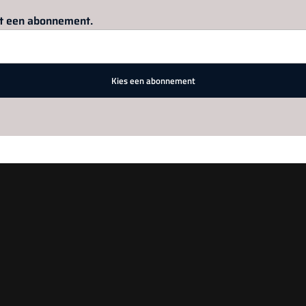
Log in
om dit artikel te lezen.
met een abonnement.
Kies een abonnement