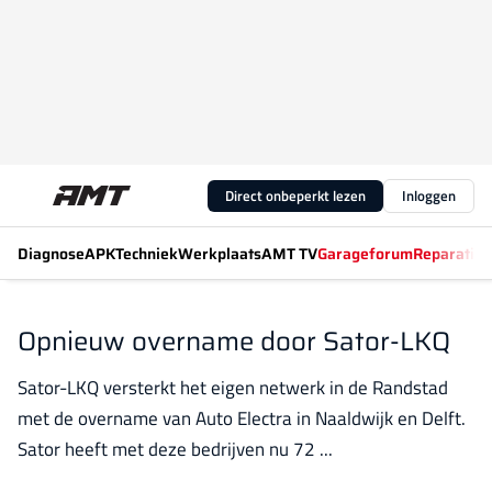
Direct onbeperkt lezen
Inloggen
Diagnose
APK
Techniek
Werkplaats
AMT TV
Garageforum
Reparatiew
Opnieuw overname door Sator-LKQ
Sator-LKQ versterkt het eigen netwerk in de Randstad
met de overname van Auto Electra in Naaldwijk en Delft.
Sator heeft met deze bedrijven nu 72 ...