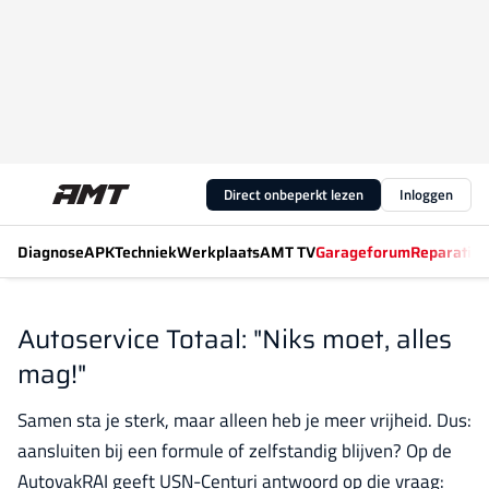
Direct onbeperkt lezen
Inloggen
Diagnose
APK
Techniek
Werkplaats
AMT TV
Garageforum
Reparatiew
Autoservice Totaal: "Niks moet, alles
mag!"
Samen sta je sterk, maar alleen heb je meer vrijheid. Dus:
aansluiten bij een formule of zelfstandig blijven? Op de
AutovakRAI geeft USN-Centuri antwoord op die vraag: