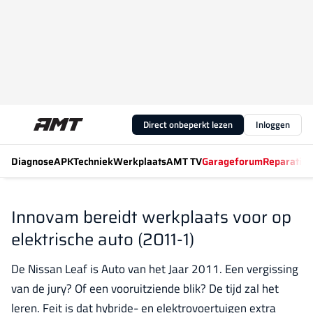
Direct onbeperkt lezen
Inloggen
Diagnose
APK
Techniek
Werkplaats
AMT TV
Garageforum
Reparatiew
Innovam bereidt werkplaats voor op
elektrische auto (2011-1)
De Nissan Leaf is Auto van het Jaar 2011. Een vergissing
van de jury? Of een vooruitziende blik? De tijd zal het
leren. Feit is dat hybride- en elektrovoertuigen extra