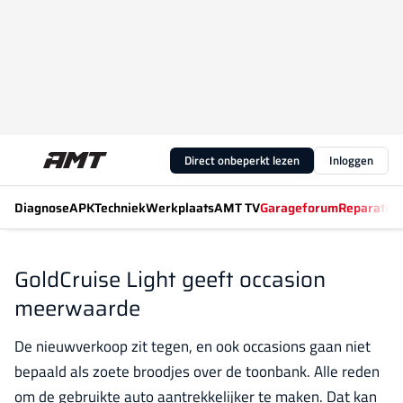
Direct onbeperkt lezen
Inloggen
Diagnose
APK
Techniek
Werkplaats
AMT TV
Garageforum
Reparatiew
GoldCruise Light geeft occasion
meerwaarde
De nieuwverkoop zit tegen, en ook occasions gaan niet
bepaald als zoete broodjes over de toonbank. Alle reden
om de gebruikte auto aantrekkelijker te maken. Dat kan