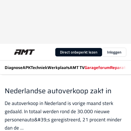
Direct onbeperkt lezen
Inloggen
Diagnose
APK
Techniek
Werkplaats
AMT TV
Garageforum
Reparatiew
Nederlandse autoverkoop zakt in
De autoverkoop in Nederland is vorige maand sterk
gedaald. In totaal werden rond de 30.000 nieuwe
personenauto&#39;s geregistreerd, 21 procent minder
dan de ...