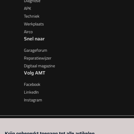
Diagnose
APK
Techniek
Werkplaats
Airco
Snel naar
Garageforum
Reparatiewijzer
Digitaal magazine
Volg AMT
Facebook
LinkedIn
Instagram
AMT is onderdeel van VMN media. Lees in
ons manifest
waar V
Krijg onbeperkt toegang tot alle artikelen.
beleid
|
Privacy instellingen