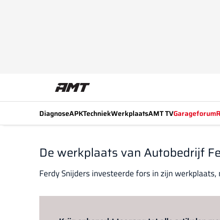
Diagnose
APK
Techniek
Werkplaats
AMT TV
Garageforum
R
De werkplaats van Autobedrijf Fe
Ferdy Snijders investeerde fors in zijn werkplaats,