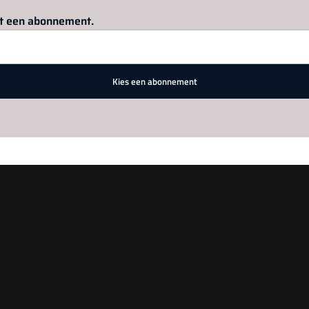
Log in
om dit artikel te lezen.
met een abonnement.
Kies een abonnement