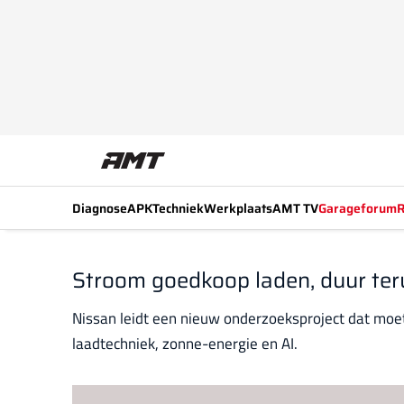
Diagnose
APK
Techniek
Werkplaats
AMT TV
Garageforum
R
Stroom goedkoop laden, duur teru
Nissan leidt een nieuw onderzoeksproject dat moe
laadtechniek, zonne-energie en AI.