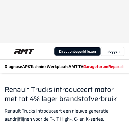
Direct onbeperkt lezen
Inloggen
Diagnose
APK
Techniek
Werkplaats
AMT TV
Garageforum
Reparatiew
Renault Trucks introduceert motor
met tot 4% lager brandstofverbruik
Renault Trucks introduceert een nieuwe generatie
aandrijflijnen voor de T-, T High-, C- en K-series.