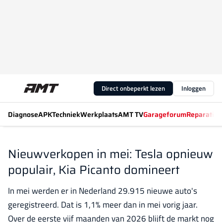
Direct onbeperkt lezen
Inloggen
Diagnose
APK
Techniek
Werkplaats
AMT TV
Garageforum
Reparatiew
Nieuwverkopen in mei: Tesla opnieuw
populair, Kia Picanto domineert
In mei werden er in Nederland 29.915 nieuwe auto's
geregistreerd. Dat is 1,1% meer dan in mei vorig jaar.
Over de eerste vijf maanden van 2026 blijft de markt nog