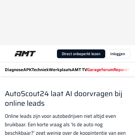
Direct onbeperkt lezen
Inloggen
Diagnose
APK
Techniek
Werkplaats
AMT TV
Garageforum
Reparatiew
AutoScout24 laat AI doorvragen bij
online leads
Online leads zijn voor autobedrijven niet altijd even
bruikbaar. Een korte vraag als 'Is de auto nog
beschikbaar?' zegt weinig over de koopintentie van een