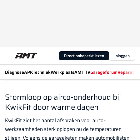
Direct onbeperkt lezen
Inloggen
Diagnose
APK
Techniek
Werkplaats
AMT TV
Garageforum
Reparatiew
Stormloop op airco-onderhoud bij
KwikFit door warme dagen
KwikFit ziet het aantal afspraken voor airco-
werkzaamheden sterk oplopen nu de temperaturen
stijgen. Volgens de garageketen maken automobilisten