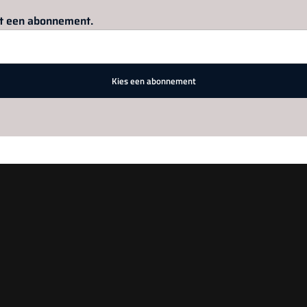
Log in
om dit artikel te lezen.
met een abonnement.
Kies een abonnement