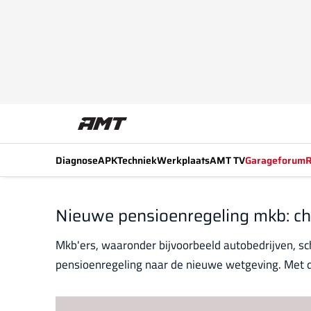
Diagnose
APK
Techniek
Werkplaats
AMT TV
Garageforum
R
Nieuwe pensioenregeling mkb: ch
Mkb'ers, waaronder bijvoorbeeld autobedrijven, s
pensioenregeling naar de nieuwe wetgeving. Met dez