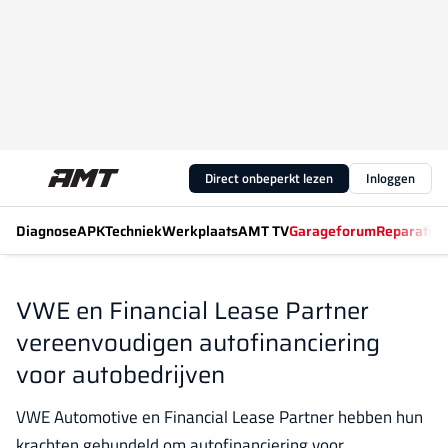
Direct onbeperkt lezen
Inloggen
Diagnose
APK
Techniek
Werkplaats
AMT TV
Garageforum
Reparatiew
VWE en Financial Lease Partner
vereenvoudigen autofinanciering
voor autobedrijven
VWE Automotive en Financial Lease Partner hebben hun
krachten gebundeld om autofinanciering voor