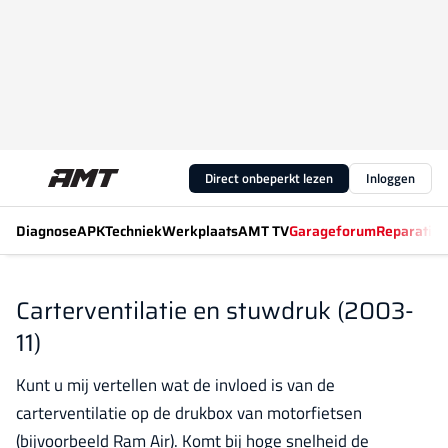
Direct onbeperkt lezen
Inloggen
Diagnose
APK
Techniek
Werkplaats
AMT TV
Garageforum
Reparatiew
Carterventilatie en stuwdruk (2003-
11)
Kunt u mij vertellen wat de invloed is van de
carterventilatie op de drukbox van motorfietsen
(bijvoorbeeld Ram Air). Komt bij hoge snelheid de