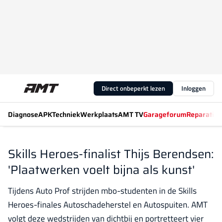
Direct onbeperkt lezen
Inloggen
Diagnose
APK
Techniek
Werkplaats
AMT TV
Garageforum
Reparatiew
Skills Heroes-finalist Thijs Berendsen:
'Plaatwerken voelt bijna als kunst'
Tijdens Auto Prof strijden mbo-studenten in de Skills
Heroes-finales Autoschadeherstel en Autospuiten. AMT
volgt deze wedstrijden van dichtbij en portretteert vier