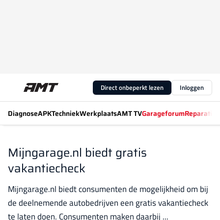
Direct onbeperkt lezen
Inloggen
Diagnose
APK
Techniek
Werkplaats
AMT TV
Garageforum
Reparatiew
Mijngarage.nl biedt gratis
vakantiecheck
Mijngarage.nl biedt consumenten de mogelijkheid om bij
de deelnemende autobedrijven een gratis vakantiecheck
te laten doen. Consumenten maken daarbij ...