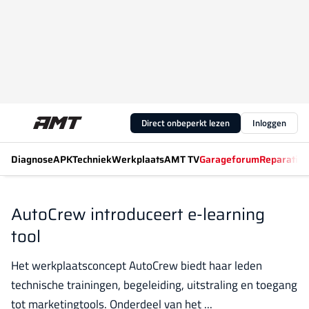
Direct onbeperkt lezen
Inloggen
Diagnose
APK
Techniek
Werkplaats
AMT TV
Garageforum
Reparatiew
AutoCrew introduceert e-learning
tool
Het werkplaatsconcept AutoCrew biedt haar leden
technische trainingen, begeleiding, uitstraling en toegang
tot marketingtools. Onderdeel van het ...