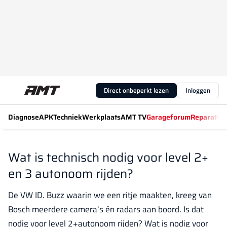
Direct onbeperkt lezen
Inloggen
Diagnose
APK
Techniek
Werkplaats
AMT TV
Garageforum
Reparatiew
Wat is technisch nodig voor level 2+
en 3 autonoom rijden?
De VW ID. Buzz waarin we een ritje maakten, kreeg van
Bosch meerdere camera's én radars aan boord. Is dat
nodig voor level 2+autonoom rijden? Wat is nodig voor