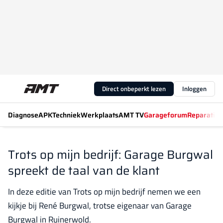
Direct onbeperkt lezen
Inloggen
Diagnose
APK
Techniek
Werkplaats
AMT TV
Garageforum
Reparatiew
Trots op mijn bedrijf: Garage Burgwal
spreekt de taal van de klant
In deze editie van Trots op mijn bedrijf nemen we een
kijkje bij René Burgwal, trotse eigenaar van Garage
Burgwal in Ruinerwold.