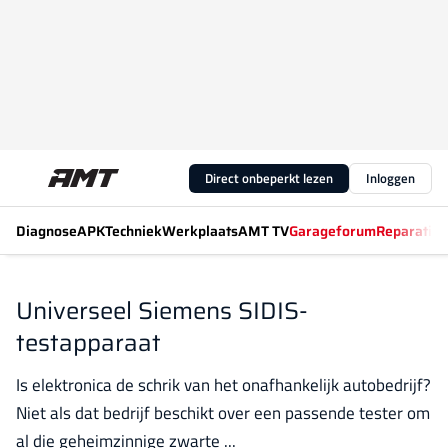
Direct onbeperkt lezen
Inloggen
Diagnose
APK
Techniek
Werkplaats
AMT TV
Garageforum
Reparatiew
Universeel Siemens SIDIS-
testapparaat
Is elektronica de schrik van het onafhankelijk autobedrijf?
Niet als dat bedrijf beschikt over een passende tester om
al die geheimzinnige zwarte ...