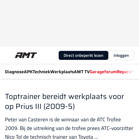
Direct onbeperkt lezen
Inloggen
Diagnose
APK
Techniek
Werkplaats
AMT TV
Garageforum
Reparatiew
Toptrainer bereidt werkplaats voor
op Prius III (2009-5)
Peter van Casteren is de winnaar van de ATC Trofee
2009. Bij de uitreiking van de trofee prees ATC-voorzitter
Nico Tol de technisch trainer van Toyota ...