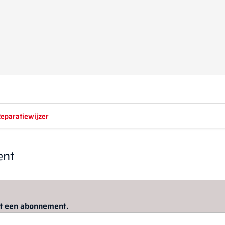
eparatiewijzer
ent
Log in
om dit artikel te lezen.
met een abonnement.