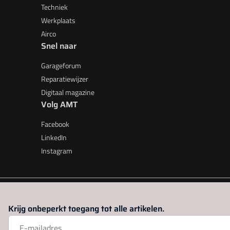
Techniek
Werkplaats
Airco
Snel naar
Garageforum
Reparatiewijzer
Digitaal magazine
Volg AMT
Facebook
LinkedIn
Instagram
AMT is onderdeel van VMN media. Lees in
ons manifest
waar V
Krijg onbeperkt toegang tot alle artikelen.
beleid
|
Privacy instellingen