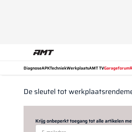
Diagnose
APK
Techniek
Werkplaats
AMT TV
Garageforum
R
De sleutel tot werkplaatsrendem
Krijg onbeperkt toegang tot alle artikelen 