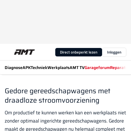
Direct onbeperkt lezen
Inloggen
Diagnose
APK
Techniek
Werkplaats
AMT TV
Garageforum
Reparatiew
Gedore gereedschapwagens met
draadloze stroomvoorziening
Om productief te kunnen werken kan een werkplaats niet
zonder optimaal ingerichte gereedschapwagens. Gedore
maakt de gereedschapwagen nu helemaal compleet met