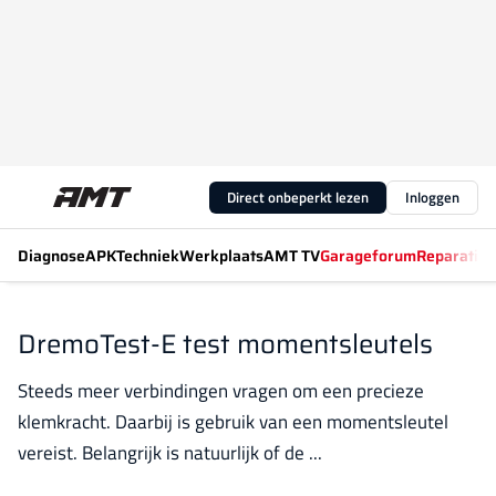
Direct onbeperkt lezen
Inloggen
Diagnose
APK
Techniek
Werkplaats
AMT TV
Garageforum
Reparatiew
DremoTest-E test momentsleutels
Steeds meer verbindingen vragen om een precieze
klemkracht. Daarbij is gebruik van een momentsleutel
vereist. Belangrijk is natuurlijk of de ...