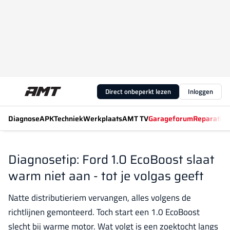
Direct onbeperkt lezen
Inloggen
Diagnose
APK
Techniek
Werkplaats
AMT TV
Garageforum
Reparatiew
Diagnosetip: Ford 1.0 EcoBoost slaat
warm niet aan - tot je volgas geeft
Natte distributieriem vervangen, alles volgens de
richtlijnen gemonteerd. Toch start een 1.0 EcoBoost
slecht bij warme motor. Wat volgt is een zoektocht langs