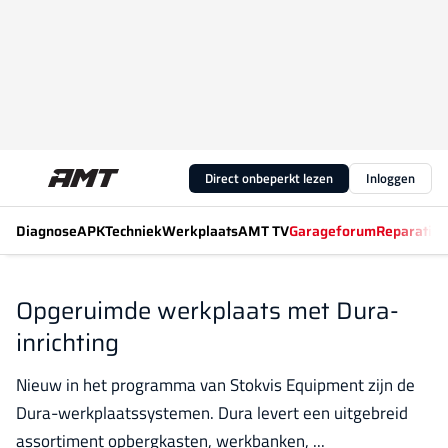
Direct onbeperkt lezen
Inloggen
Diagnose
APK
Techniek
Werkplaats
AMT TV
Garageforum
Reparatiew
Opgeruimde werkplaats met Dura-
inrichting
Nieuw in het programma van Stokvis Equipment zijn de
Dura-werkplaatssystemen. Dura levert een uitgebreid
assortiment opbergkasten, werkbanken, ...