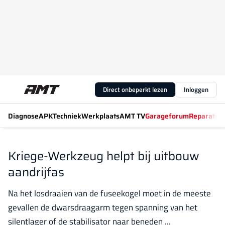
Direct onbeperkt lezen
Inloggen
Diagnose
APK
Techniek
Werkplaats
AMT TV
Garageforum
Reparatiew
Kriege-Werkzeug helpt bij uitbouw
aandrijfas
Na het losdraaien van de fuseekogel moet in de meeste
gevallen de dwarsdraagarm tegen spanning van het
silentlager of de stabilisator naar beneden ...