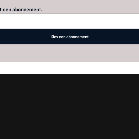
Log in
om dit artikel te lezen.
met een abonnement.
Kies een abonnement