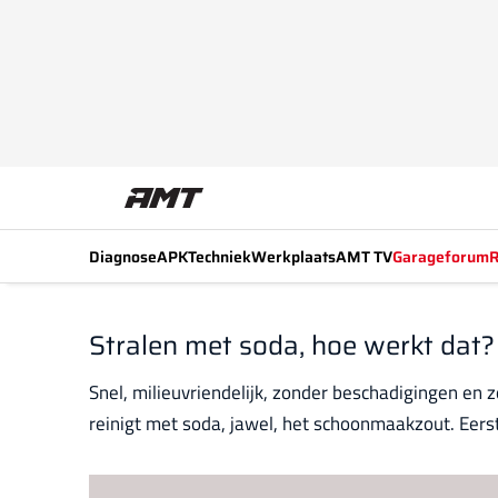
Diagnose
APK
Techniek
Werkplaats
AMT TV
Garageforum
R
Stralen met soda, hoe werkt dat?
Snel, milieuvriendelijk, zonder beschadigingen en 
reinigt met soda, jawel, het schoonmaakzout. Eerst