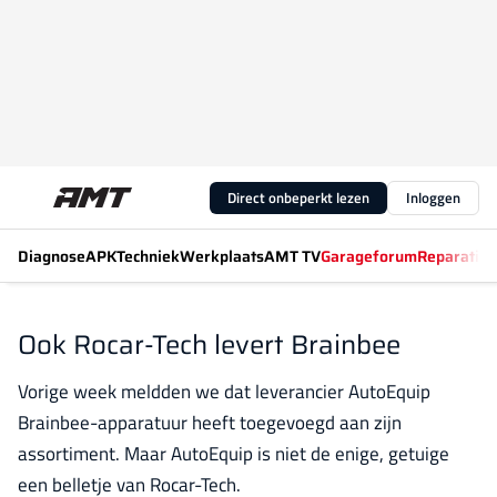
Direct onbeperkt lezen
Inloggen
Diagnose
APK
Techniek
Werkplaats
AMT TV
Garageforum
Reparatiew
Ook Rocar-Tech levert Brainbee
Vorige week meldden we dat leverancier AutoEquip
Brainbee-apparatuur heeft toegevoegd aan zijn
assortiment. Maar AutoEquip is niet de enige, getuige
een belletje van Rocar-Tech.