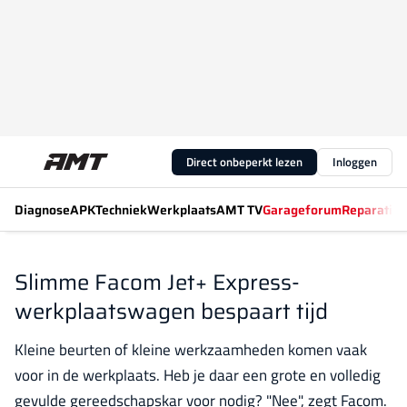
Direct onbeperkt lezen
Inloggen
Diagnose
APK
Techniek
Werkplaats
AMT TV
Garageforum
Reparatiew
Slimme Facom Jet+ Express-
werkplaatswagen bespaart tijd
Kleine beurten of kleine werkzaamheden komen vaak
voor in de werkplaats. Heb je daar een grote en volledig
gevulde gereedschapskar voor nodig? "Nee", zegt Facom.