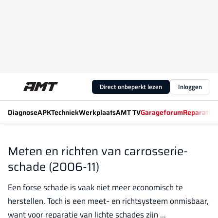
Direct onbeperkt lezen
Inloggen
Diagnose
APK
Techniek
Werkplaats
AMT TV
Garageforum
Reparatiew
Meten en richten van carrosserie-
schade (2006-11)
Een forse schade is vaak niet meer economisch te
herstellen. Toch is een meet- en richtsysteem onmisbaar,
want voor reparatie van lichte schades zijn ...