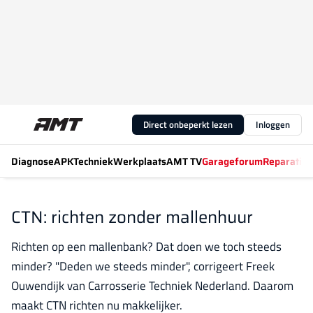
Direct onbeperkt lezen
Inloggen
Diagnose
APK
Techniek
Werkplaats
AMT TV
Garageforum
Reparatiew
CTN: richten zonder mallenhuur
Richten op een mallenbank? Dat doen we toch steeds
minder? "Deden we steeds minder", corrigeert Freek
Ouwendijk van Carrosserie Techniek Nederland. Daarom
maakt CTN richten nu makkelijker.