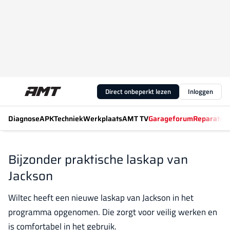
Direct onbeperkt lezen
Inloggen
Diagnose
APK
Techniek
Werkplaats
AMT TV
Garageforum
Reparatiew
Bijzonder praktische laskap van
Jackson
Wiltec heeft een nieuwe laskap van Jackson in het
programma opgenomen. Die zorgt voor veilig werken en
is comfortabel in het gebruik.