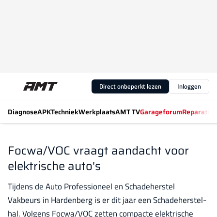
Direct onbeperkt lezen
Inloggen
Diagnose
APK
Techniek
Werkplaats
AMT TV
Garageforum
Reparatiew
Focwa/VOC vraagt aandacht voor
elektrische auto's
Tijdens de Auto Professioneel en Schadeherstel
Vakbeurs in Hardenberg is er dit jaar een Schadeherstel-
hal. Volgens Focwa/VOC zetten compacte elektrische