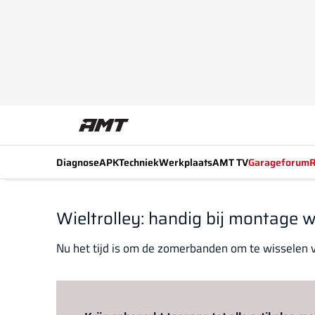
Diagnose
APK
Techniek
Werkplaats
AMT TV
Garageforum
R
Wieltrolley: handig bij montage 
Nu het tijd is om de zomerbanden om te wisselen v