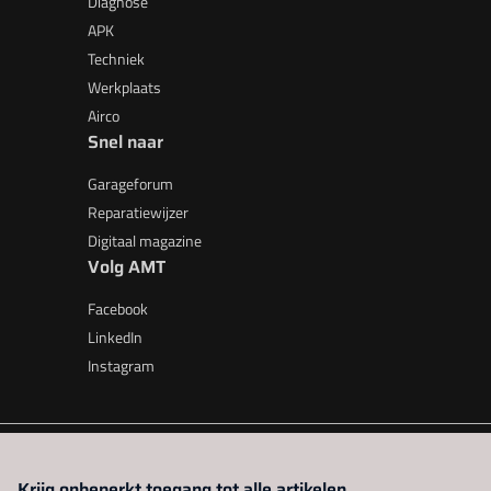
Diagnose
APK
Techniek
Werkplaats
Airco
Snel naar
Garageforum
Reparatiewijzer
Digitaal magazine
Volg AMT
Facebook
LinkedIn
Instagram
AMT is onderdeel van VMN media. Lees in
ons manifest
waar V
Krijg onbeperkt toegang tot alle artikelen.
beleid
|
Privacy instellingen