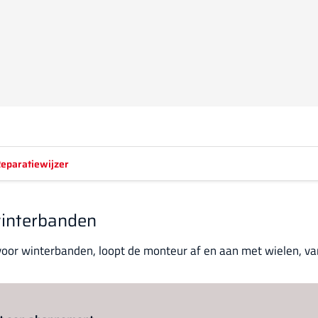
eparatiewijzer
winterbanden
oor winterbanden, loopt de monteur af en aan met wielen, van 
Log in
om dit artikel te lezen.