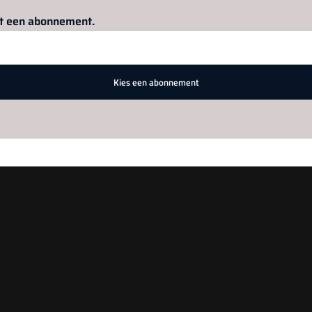
Log in
om dit artikel te lezen.
met een abonnement.
Kies een abonnement