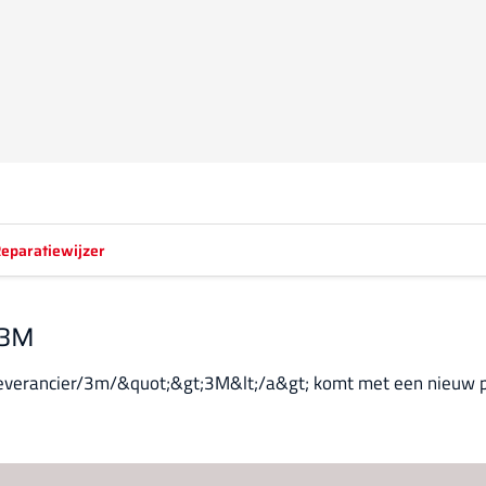
eparatiewijzer
 3M
leverancier/3m/&quot;&gt;3M&lt;/a&gt; komt met een nieuw 