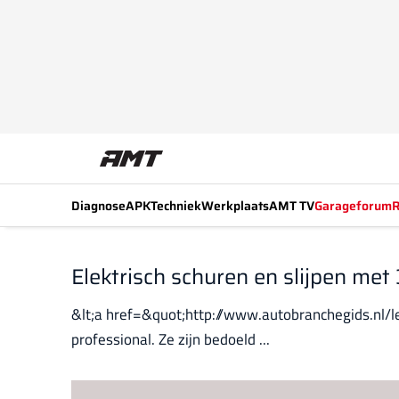
Diagnose
APK
Techniek
Werkplaats
AMT TV
Garageforum
R
Elektrisch schuren en slijpen met
&lt;a href=&quot;http://www.autobranchegids.nl/
professional. Ze zijn bedoeld ...