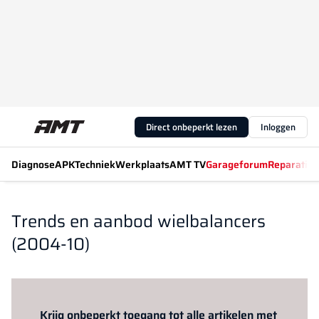
Direct onbeperkt lezen
Inloggen
Diagnose
APK
Techniek
Werkplaats
AMT TV
Garageforum
Reparatiew
Trends en aanbod wielbalancers
(2004-10)
Log in
om dit artikel te lezen.
Krijg onbeperkt toegang tot alle artikelen met