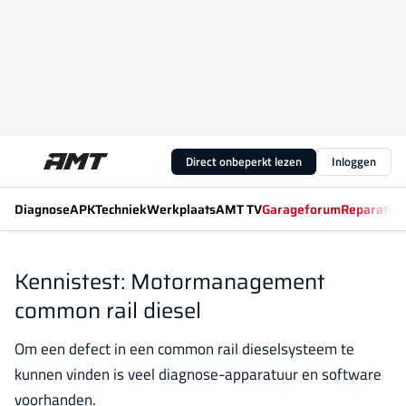
Direct onbeperkt lezen
Inloggen
Diagnose
APK
Techniek
Werkplaats
AMT TV
Garageforum
Reparatiew
Kennistest: Motormanagement
common rail diesel
Om een defect in een common rail dieselsysteem te
kunnen vinden is veel diagnose-apparatuur en software
voorhanden.