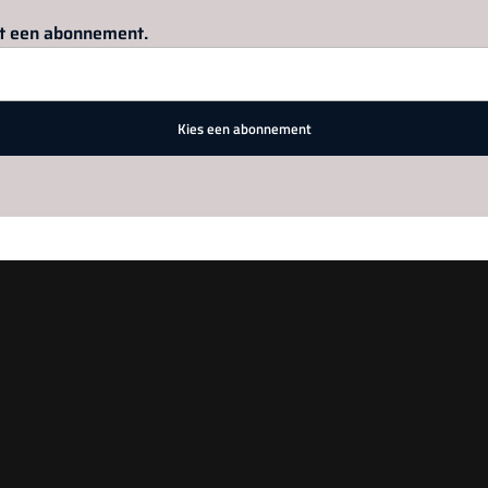
Log in
om dit artikel te lezen.
met een abonnement.
Kies een abonnement