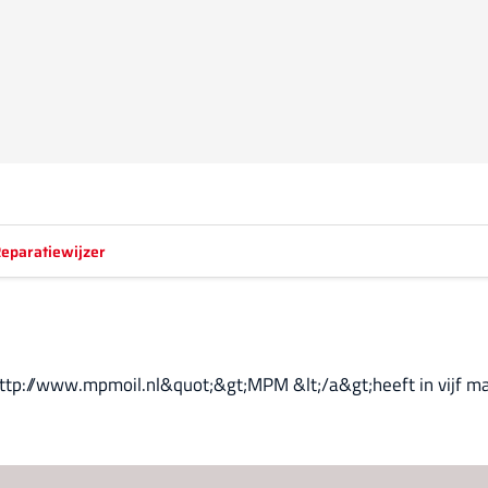
eparatiewijzer
http://www.mpmoil.nl&quot;&gt;MPM &lt;/a&gt;heeft in vijf ma