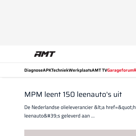
Diagnose
APK
Techniek
Werkplaats
AMT TV
Garageforum
R
MPM leent 150 leenauto's uit
De Nederlandse olieleverancier &lt;a href=&quot;
leenauto&#39;s geleverd aan ...