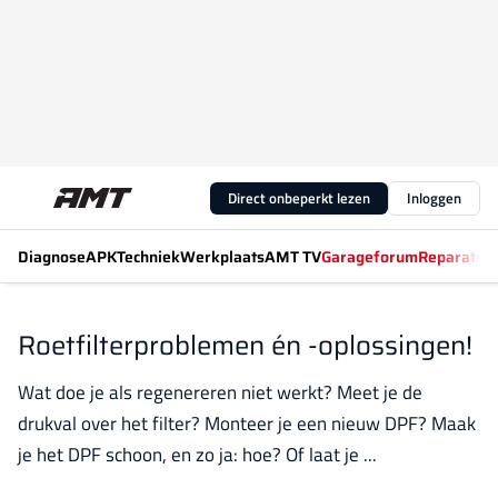
Direct onbeperkt lezen
Inloggen
Diagnose
APK
Techniek
Werkplaats
AMT TV
Garageforum
Reparatiew
Roetfilterproblemen én -oplossingen!
Wat doe je als regenereren niet werkt? Meet je de
drukval over het filter? Monteer je een nieuw DPF? Maak
je het DPF schoon, en zo ja: hoe? Of laat je ...