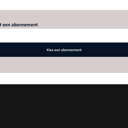
Log in
om dit artikel te lezen.
met een abonnement.
Kies een abonnement