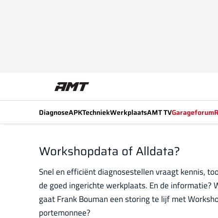
Diagnose
APK
Techniek
Werkplaats
AMT TV
Garageforum
R
Workshopdata of Alldata?
Snel en efficiënt diagnosestellen vraagt kennis, to
de goed ingerichte werkplaats. En de informatie? 
gaat Frank Bouman een storing te lijf met Worksho
portemonnee?