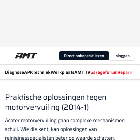
Direct onbeperkt lezen
Inloggen
Diagnose
APK
Techniek
Werkplaats
AMT TV
Garageforum
Reparatiew
Praktische oplossingen tegen
motorvervuiling (2014-1)
Achter motorvervuiling gaan complexe mechanismen
schuil. Wie die kent, kan oplossingen van
reinigingsspecialisten beter op waarde schatten.