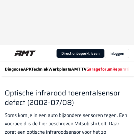
Direct onbeperkt lezen
Inloggen
Diagnose
APK
Techniek
Werkplaats
AMT TV
Garageforum
Reparatiew
Optische infrarood toerentalsensor
defect (2002-07/08)
Soms kom je in een auto bijzondere sensoren tegen. Een
voorbeeld is de hier beschreven Mitsubishi Colt. Daar
zorgt een optische infraroodsensor voor het zo